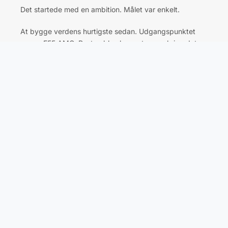
Det startede med en ambition. Målet var enkelt.
At bygge verdens hurtigste sedan. Udgangspunktet
var en E55 AMG. Resten blev bygget op omkring det.
Ikke bare på papiret, men i virkeligheden.
Det handlede ikke kun om effekt. Kompressor, køling,
gearing. Alt skulle arbejde sammen. S8 konfig. var ikke
bare kræft. Den var stabilitet ved hastigheder, hvor det
normalt begynder at falde sammen.
Året var 2002. Testbanen var Papenburg i Tyskland.
Lang nok. Flad nok. Ærlig nok. Og så et fedt
samarbejde mellem bil og chauffør; Jason Watt bag
rattet.
Verdens hurtigste sedan. Bygget
uden kompromiser.