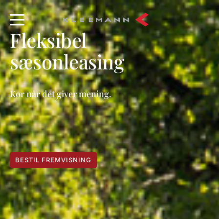
Fleksibel
sæsonleasing
Kør når det giver mening.
BESTIL FREMVISNING